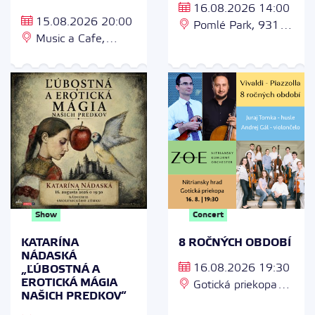
16.08.2026 14:00
15.08.2026 20:00
Pomlé Park, 931
Music a Cafe,
01 Šamorín
Akademická 1/A,
Chrenová, 949 01
Nitra
Show
Concert
KATARÍNA
8 ROČNÝCH OBDOBÍ
NÁDASKÁ
16.08.2026 19:30
„ĽÚBOSTNÁ A
EROTICKÁ MÁGIA
Gotická priekopa
NAŠICH PREDKOV“
Nitrianskeho hradu,