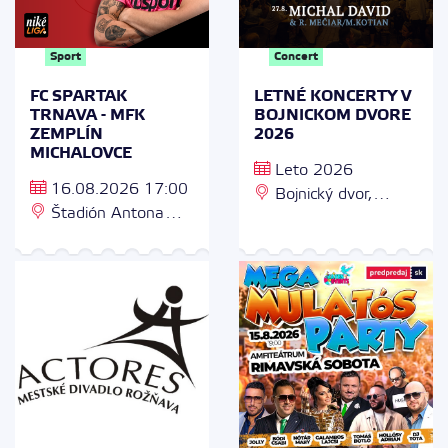
Sport
Concert
FC SPARTAK
LETNÉ KONCERTY V
TRNAVA - MFK
BOJNICKOM DVORE
ZEMPLÍN
2026
MICHALOVCE
Leto 2026
16.08.2026 17:00
Bojnický dvor,
Štadión Antona
Zámok a okolie 2,
Malatinského, City
972 01 Bojnice
Arena Trnava