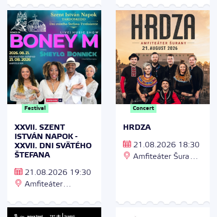
02 Spišský Hrhov
Bratislava
Festival
Concert
XXVII. SZENT
HRDZA
ISTVÁN NAPOK -
21.08.2026 18:30
XXVII. DNI SVÄTÉHO
ŠTEFANA
Amfiteáter Šurany,
942 01 Šurany
21.08.2026 19:30
Amfiteáter
Tvrdošovce, Dolná 4,
941 10 Tvrdošovce