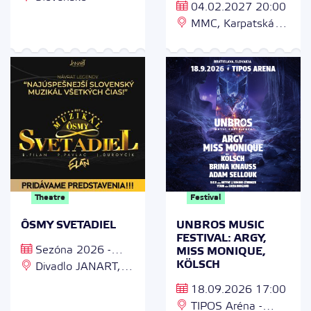
04.02.2027 20:00
MMC, Karpatská
3089/2, 811 05
Bratislava
Theatre
Festival
ÔSMY SVETADIEL
UNBROS MUSIC
FESTIVAL: ARGY,
Sezóna 2026 -
MISS MONIQUE,
KÖLSCH
2027
Divadlo JANART,
Slovensko
18.09.2026 17:00
TIPOS Aréna -