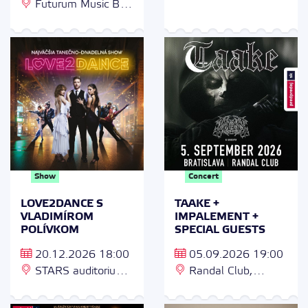
Futurum Music Bar,
Námestie SNP 1, 960
Zborovská 82/7,
01 Zvolen
Praha 5 - Smíchov
Show
Concert
LOVE2DANCE S
TAAKE +
VLADIMÍROM
IMPALEMENT +
POLÍVKOM
SPECIAL GUESTS
20.12.2026 18:00
05.09.2026 19:00
STARS auditorium,
Randal Club,
Junácka 10, 831 04
Karpatská 2, 811 05
Bratislava, Parkovanie
Bratislava