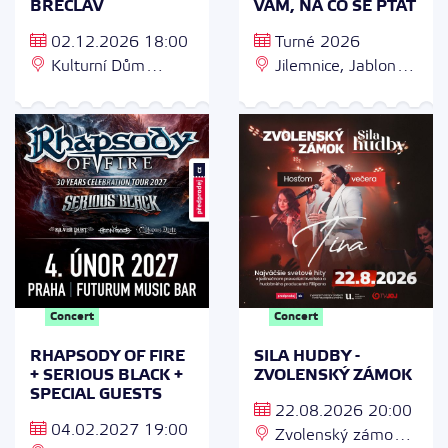
BŘECLAV
VÁM, NA CO SE PTÁT
02.12.2026 18:00
Turné 2026
Kulturní Dům
Jilemnice, Jablonec,
DELTA, 17. listopadu
Strakonice, Vsetín
2964/1, 690 02
Břeclav 2
Concert
Concert
RHAPSODY OF FIRE
SILA HUDBY -
+ SERIOUS BLACK +
ZVOLENSKÝ ZÁMOK
SPECIAL GUESTS
22.08.2026 20:00
04.02.2027 19:00
Zvolenský zámok,