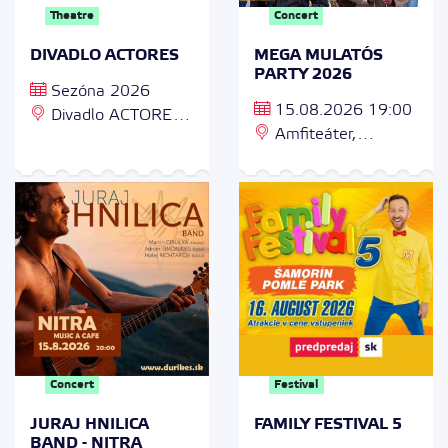
Theatre
Concert
DIVADLO ACTORES
MEGA MULATÓS
PARTY 2026
Sezóna 2026
15.08.2026 19:00
Divadlo ACTORES,
Amfiteáter,
Šafárikova 20, 04801
Cukrovarská 55, 979
Rožňava
01 Rimavská Sobota
Concert
Festival
JURAJ HNILICA
FAMILY FESTIVAL 5
BAND - NITRA