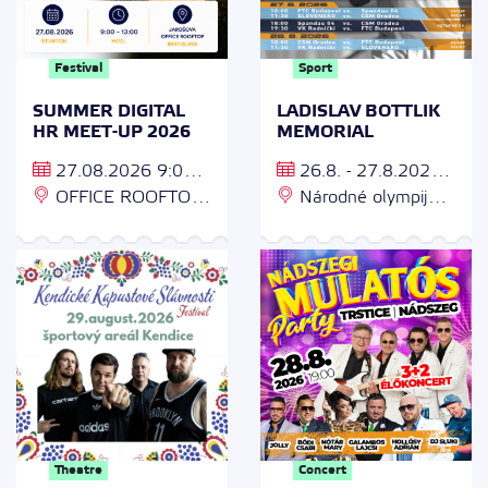
Festival
Sport
SUMMER DIGITAL
LADISLAV BOTTLIK
HR MEET-UP 2026
MEMORIAL
27.08.2026 9:00 -
26.8. - 27.8.2026
13:00
OFFICE ROOFTOP,
o 18:00 a 19:30
Národné olympijské
Jarošova 296/1, 831
centrum plaveckých
03 Bratislava
športov,
Protifašistických
bojovníkov 4, 040 01
Košice
Theatre
Concert