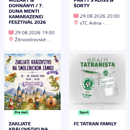
MOZART &
PARTY S ADISS &
DOHNÁNYI / 7.
ŠORTY
DUNA MENTI
29.08.2026 20:00
KAMARAZENEI
FESZTIVÁL 2026
sTC Aréna -
parkovisko, Púchov
29.08.2026 19:00
Žitnoostrovské
múzeum, Dunajská
Streda / Múzejná 2,
929 01 Dunajská
Streda
Pre deti
Sport
ZAKLIATE
FC TATRAN FAMILY
KRÁĽOVSTVO NA