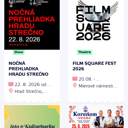
Show
Theatre
NOČNÁ
FILM SQUARE FEST
PREHLIADKA
2026
HRADU STREČNO
20.08. -
22. 8. 2026 od
23.08.2026
Mierové námestie
20.00 do 23.30
Hrad Strečno,
Trenčín, Caffee
Hradná 1, 013 24
Sládkovič, Coffee
Strečno
Sheep