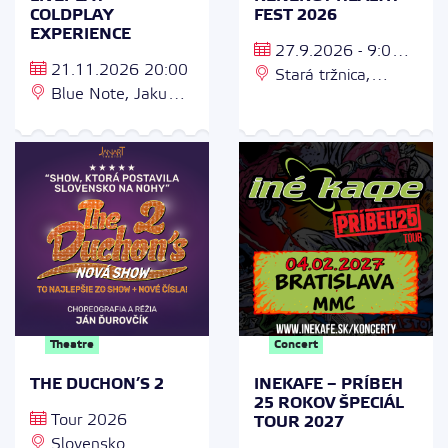
COLDPLAY
FEST 2026
EXPERIENCE
27.9.2026 - 9:00 -
21.11.2026 20:00
21:00
Stará tržnica,
Blue Note, Jakuba
Námestie SNP 25,
Hašku 18, 915 01
811 01 Bratislava
Nové Mesto nad
Váhom
Theatre
Concert
THE DUCHON’S 2
INEKAFE – PRÍBEH
25 ROKOV ŠPECIÁL
Tour 2026
TOUR 2027
Slovensko