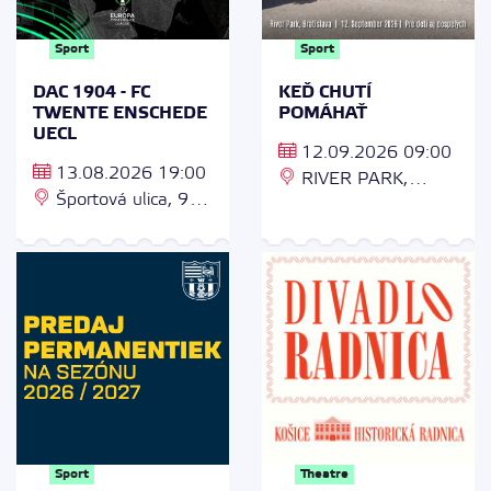
Sport
Sport
DAC 1904 - FC
KEĎ CHUTÍ
TWENTE ENSCHEDE
POMÁHAŤ
UECL
12.09.2026 09:00
13.08.2026 19:00
RIVER PARK,
Športová ulica, 929
Dvořákovo nábrežie 4
01 Dunajská Streda
- 10, 811 02
Bratislava
Sport
Theatre