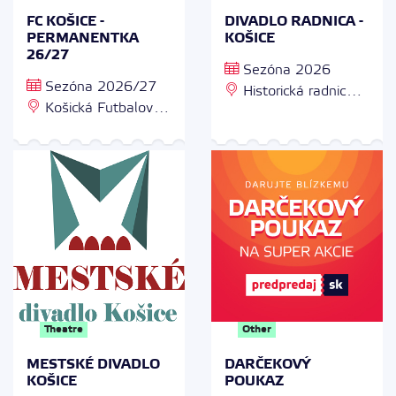
FC KOŠICE -
DIVADLO RADNICA -
PERMANENTKA
KOŠICE
26/27
Sezóna 2026
Sezóna 2026/27
Historická radnica,
Košická Futbalová
Hlavná 59, 040 01
Aréna, Pri prachárni
Košice
13, 040 11 Košice
Theatre
Other
MESTSKÉ DIVADLO
DARČEKOVÝ
KOŠICE
POUKAZ