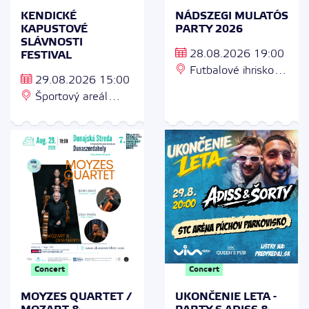
KENDICKÉ
NÁDSZEGI MULATÓS
KAPUSTOVÉ
PARTY 2026
SLÁVNOSTI
28.08.2026 19:00
FESTIVAL
Futbalové ihrisko,
29.08.2026 15:00
Trstice 1048, 925 42
Športový areál
Trstice
Kendice, 082 01
Kendice
Concert
Concert
MOYZES QUARTET /
UKONČENIE LETA -