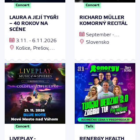
Concert
Concert
LAURA A JEJÍ TYGŘI
RICHARD MÜLLER
– 40 ROKOV NA
KOMORNÝ RECITÁL
SCÉNE
September -
3.11. - 6.11.2026
November 2026
Slovensko
Košice, Prešov,
Nové Mesto nad
Váhom, Trenčín
Concert
Talk
LIVEPLAY -
RENERGY HEALTH