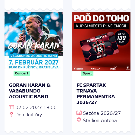
Zimný štadión Ondreja
Nepelu, Odbojárov 9,
831 04 Bratislava
Concert
Sport
GORAN KARAN &
FC SPARTAK
VAGABUNDO
TRNAVA -
ACOUSTIC BAND
PERMANENTKA
2026/27
07.02.2027 18:00
Sezóna 2026/27
Dom kultúry
Štadión Antona
Ružinov, Veľká sála,
Malatinského, City
Ružinovská 28, 821