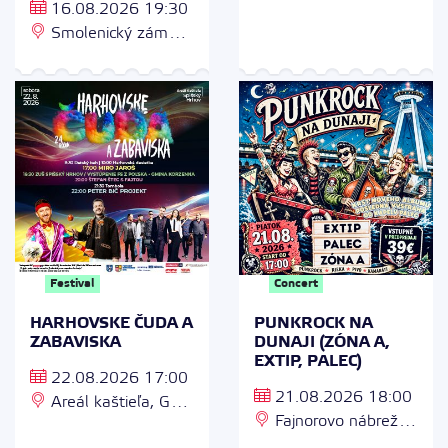
Námestie Jána Pavla
16.08.2026 19:30
II. 7, 950 50 Nitra
Smolenický zámok,
Zámocká 18, 919 04
Smolenice
Festival
Concert
HARHOVSKE ČUDA A
PUNKROCK NA
ZABAVISKA
DUNAJI (ZÓNA A,
EXTIP, PALEC)
22.08.2026 17:00
21.08.2026 18:00
Areál kaštieľa, Gen.
Fajnorovo nábrežie
Svobodu 36/36, 053
2 (Pontón), 811 02