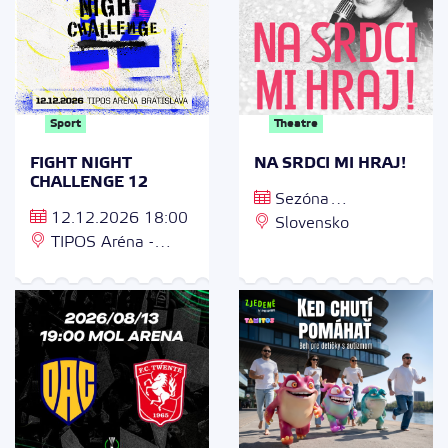
Sport
Theatre
FIGHT NIGHT
NA SRDCI MI HRAJ!
CHALLENGE 12
Sezóna
12.12.2026 18:00
2026/2027
Slovensko
TIPOS Aréna -
Zimný štadión Ondreja
Nepelu, Odbojárov 9,
831 04 Bratislava