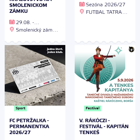
Sezóna 2026/27
SMOLENICKOM
ZÁMKU
FUTBAL TATRAN
ARÉNA, Čapajevova
29.08. -
49, 080 01 Prešov
30.08.2026 od 10:00
Smolenický zámok,
- 18:00
Zámocká 18, 919 04
Smolenice
Sport
Festival
FC PETRŽALKA -
V. RÁKÓCZI -
PERMANENTKA
FESTIVÁL - KAPITÁN
2026/27
TENKEŠ