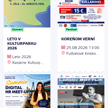
Concert
Festival
LETO V
KOREŇOM VERNÍ
KULTURPARKU
25.08.2026 13:00
2026
Futbalové ihrisko,
Leto 2026
913 07 Trenčianske
Kasárne Kulturpark,
Bohuslavice
Kukučínova 2, 040 01
Košice