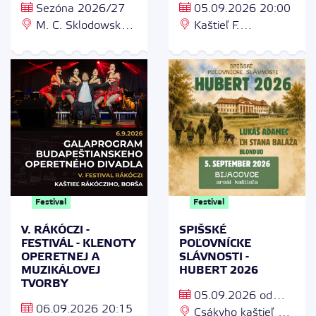
Sezóna 2026/27
05.09.2026 20:00
M. C. Sklodowskej
Kaštieľ F.
1, 851 04 Bratislava -
Rákócziho, F.
Petržalka
Rakocziho 102/32,
076 32 Borša
Festival
Festival
V. RÁKÓCZI -
SPIŠSKÉ
FESTIVÁL - KLENOTY
POĽOVNÍCKE
OPERETNEJ A
SLÁVNOSTI -
MUZIKÁLOVEJ
HUBERT 2026
TVORBY
05.09.2026 od
06.09.2026 20:15
10:30 - 18:00
Csákyho kaštieľ v