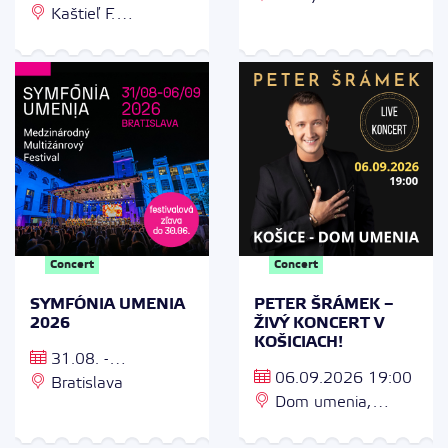
Kaštieľ F.
Bijacovciach, Bijacovce
Rákócziho, F.
4, 053 06 Bijacovce
Rakocziho 102/32,
076 32 Borša
Concert
Concert
SYMFÓNIA UMENIA
PETER ŠRÁMEK –
2026
ŽIVÝ KONCERT V
KOŠICIACH!
31.08. -
06.09.2026 19:00
06.09.2026
Bratislava
Dom umenia,
Moyzesova 66, 040