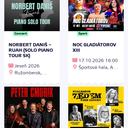
Concert
Sport
NORBERT DANIŠ –
NOC GLADIÁTOROV
RUAH (SOLO PIANO
XIII
TOUR SK)
17.10.2026 16:00
Jeseň 2026
Športová hala, A.
Ružomberok,
H. Škultétyho 1293,
Bratislava, Trenčín,
990 01 Veľký Krtíš
Levice, Nitra