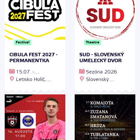
Festival
Theatre
CIBULA FEST 2027 -
SUD - SLOVENSKÝ
PERMANENTKA
UMELECKÝ DVOR
15.07. -
Sezóna 2026
17.07.2027
Letisko Holíč,
Slovenský
Staničná 789/13, 908
umelecký dvor,
51 Holíč
Ovsištské námestie 1,
851 04 Bratislava