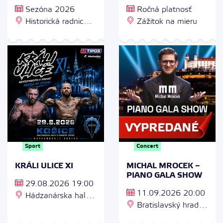
Sezóna 2026
Ročná platnosť
Historická radnica,
Zážitok na mieru
Hlavná 59, 040 01
Košice
Sport
Concert
KRÁLI ULICE XI
MICHAL MROCEK –
PIANO GALA SHOW
29.08.2026 19:00
11.09.2026 20:00
Hádzanárska hala
Bratislavský hrad,
S.Šipoša, Alejová 2,
811 06 Bratislava
04011 Košice