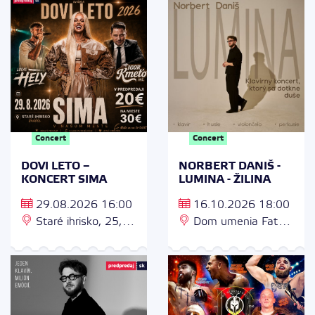
VIVO 3 hodiny zdarma
Concert
Concert
DOVI LETO –
NORBERT DANIŠ -
KONCERT SIMA
LUMINA - ŽILINA
29.08.2026 16:00
16.10.2026 18:00
Staré ihrisko, 25,
Dom umenia Fatra,
Ul. 1. mája 939/21,
Jozefa Vuruma
952 01 Vráble
139/4, 010 01 Žilina