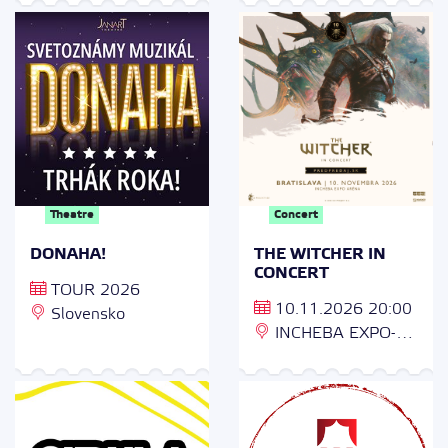
Theatre
Concert
DONAHA!
THE WITCHER IN
CONCERT
TOUR 2026
10.11.2026 20:00
Slovensko
INCHEBA EXPO-
aréna, Viedenská
cesta 3409/5, 851
01 Petržalka,
Slovensko