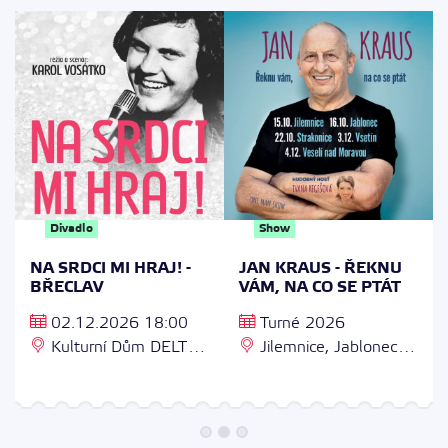
Divadlo
Show
NA SRDCI MI HRAJ! -
JAN KRAUS - ŘEKNU
BŘECLAV
VÁM, NA CO SE PTÁT
02.12.2026 18:00
Turné 2026
Kulturní Dům DELTA,
Jilemnice, Jablonec,
17. listopadu 2964/1,
Strakonice, Vsetín
690 02 Břeclav 2