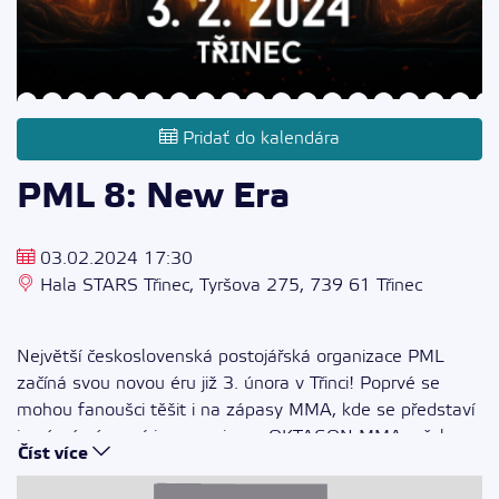
Pridať do kalendára
PML 8: New Era
03.02.2024 17:30
Hala STARS Třinec, Tyršova 275, 739 61 Třinec
Největší československá postojářská organizace PML
začíná svou novou éru již 3. února v Třinci! Poprvé se
mohou fanoušci těšit i na zápasy MMA, kde se představí
i známý zápasníci z organizace OKTAGON MMA v čele s
Číst více
jedním z nejlepších slovenských MMA zápasníků,
Vojtom
Barboríkem!