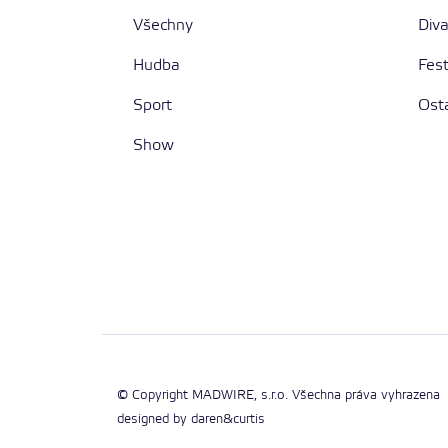
Všechny
Div
Hudba
Fest
Sport
Ost
Show
© Copyright
MADWIRE
, s.r.o. Všechna práva vyhrazena
designed by daren&curtis