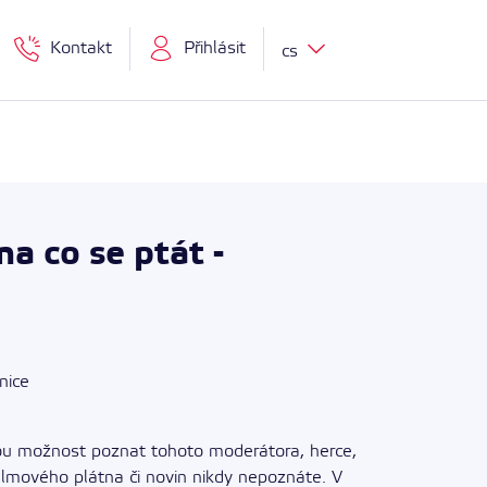
Kontakt
Přihlásit
cs
 co se ptát -
nice
nou možnost poznat tohoto moderátora, herce,
 filmového plátna či novin nikdy nepoznáte. V