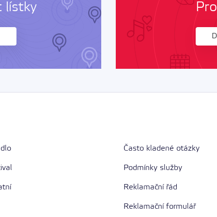
lístky
Pro
D
adlo
Často kladené otázky
ival
Podmínky služby
atní
Reklamační řád
Reklamační formulář