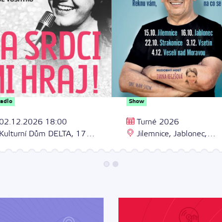
vadlo
Show
02.12.2026 18:00
Turné 2026
Kulturní Dům DELTA, 17.
Jilemnice, Jablonec,
stopadu 2964/1, 690 02
Strakonice, Vsetín
clav 2