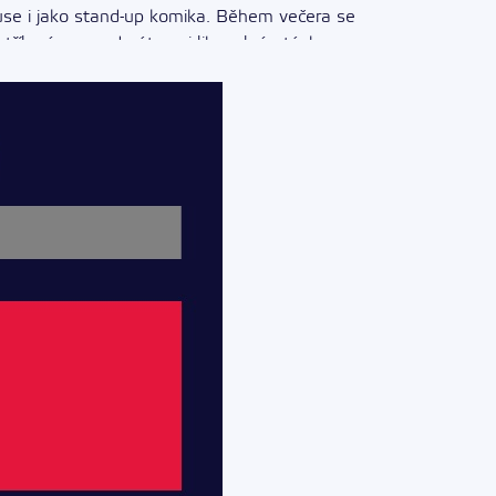
se i jako stand-up komika. Během večera se
třílenému moderátorovi libovolné otázky.