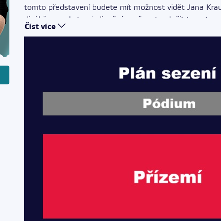
tomto představení budete mít možnost vidět Jana Krau
divákům naskytne jedinečná možnost položit tomuto os
Číst více
Slevy: Bez nároku na slevu.