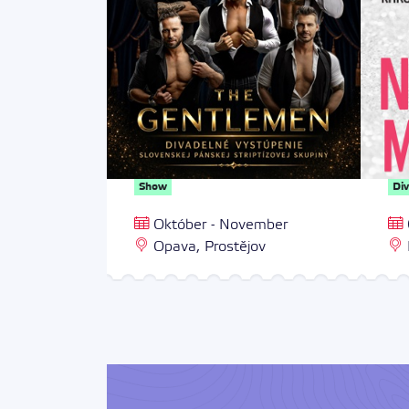
Show
Di
Október - November
a
Opava, Prostějov
li
Bře