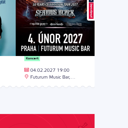
Koncert
Koncert
04.02.2027 19:00
Prosinec
Futurum Music Bar,
Česká re
Zborovská 82/7, Praha 5 -
Smíchov