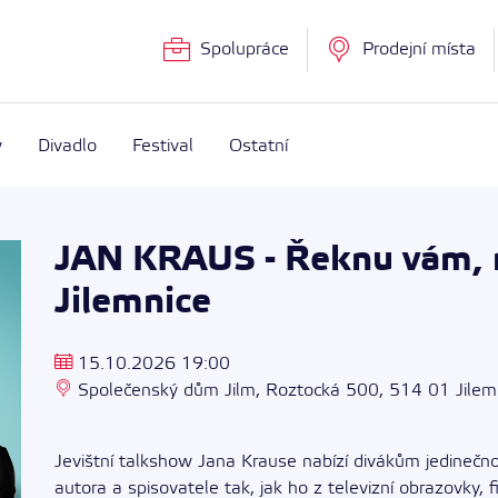
Spolupráce
Prodejní místa
w
Divadlo
Festival
Ostatní
JAN KRAUS - Řeknu vám, na
Jilemnice
15.10.2026 19:00
Společenský dům Jilm, Roztocká 500, 514 01 Jilem
Jevištní talkshow Jana Krause nabízí divákům jedineč
autora a spisovatele tak, jak ho z televizní obrazovky,