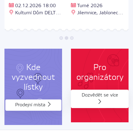
02.12.2026 18:00
Turné 2026
Kulturní Dům DELTA,
Jilemnice, Jablonec,
17. listopadu 2964/1,
Strakonice, Vsetín
690 02 Břeclav 2
Kde
Pro
vyzvednout
organizátory
lístky
Dozvědět se více
Prodejní místa