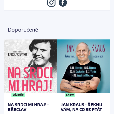
v ponuke detské tábory a zaujímavé akcie.
AHNABEL s ich autentickým veľmi ťažko zaraditeľným
na obyčajný kancelársky papier. Vstupenky si môžete
štýlom s futuristickým až vizionárskym nádychom.
zakúpiť aj na niektorom z našich
predajných miest
.
Doporučené
Divadlo
Show
NA SRDCI MI HRAJ! -
JAN KRAUS - ŘEKNU
BŘECLAV
VÁM, NA CO SE PTÁT